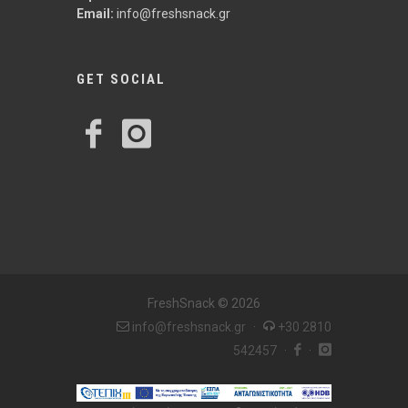
Email:
info@freshsnack.gr
GET SOCIAL
FreshSnack © 2026
info@freshsnack.gr
·
+30 2810
542457
·
·