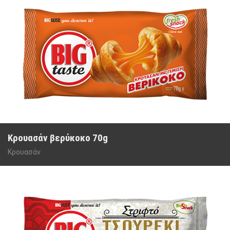
Κρουασάν βερύκοκο 70g
Κρουασάν