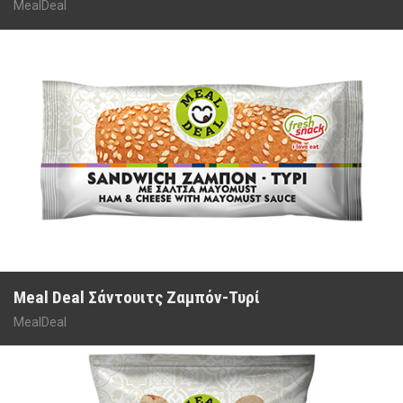
MealDeal
Meal Deal Σάντουιτς Ζαμπόν-Τυρί
MealDeal