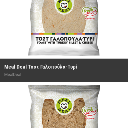
Meal Deal Τοστ Γαλοπούλα-Τυρί
MealDeal