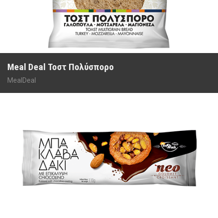
Meal Deal Τοστ Πολύσπορο
MealDeal