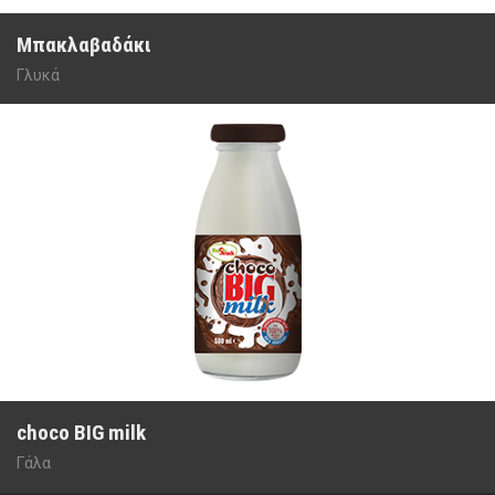
Μπακλαβαδάκι
Γλυκά
choco BIG milk
Γάλα