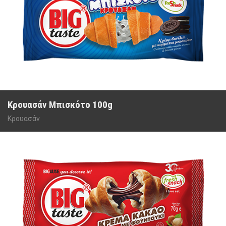
Κρουασάν Μπισκότο 100g
Κρουασάν